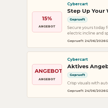
Cybercart
Step Up Your 
15%
Geprueft
ANGEBOT
Secure yours today f
electric incline and 
Geprueft 24/06/2026
G
Cybercart
Aktives Angeb
ANGEBOT
Geprueft
ANGEBOT
Crisp visuals with au
Geprueft 24/06/2026
G