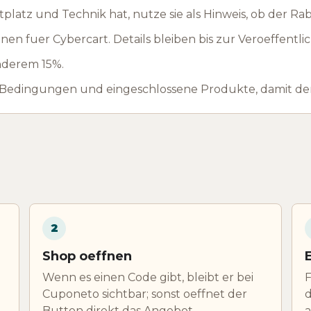
latz und Technik hat, nutze sie als Hinweis, ob der Rab
en fuer Cybercart. Details bleiben bis zur Veroeffentl
anderem 15%.
 Bedingungen und eingeschlossene Produkte, damit der
2
Shop oeffnen
Wenn es einen Code gibt, bleibt er bei
F
Cuponeto sichtbar; sonst oeffnet der
d
Button direkt das Angebot.