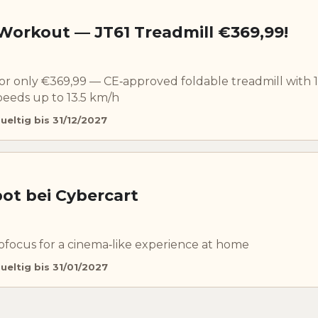
Workout — JT61 Treadmill €369,99!
or only €369,99 — CE‑approved foldable treadmill with 
speeds up to 13.5 km/h
ueltig bis 31/12/2027
ot bei Cybercart
tofocus for a cinema‑like experience at home
ueltig bis 31/01/2027