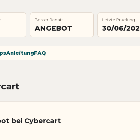
e
Bester Rabatt
Letzte Pruefung
ANGEBOT
30/06/20
ps
Anleitung
FAQ
cart
ot bei Cybercart