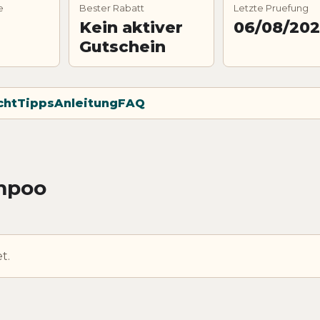
e
Bester Rabatt
Letzte Pruefung
Kein aktiver
06/08/20
Gutschein
cht
Tipps
Anleitung
FAQ
mpoo
t.