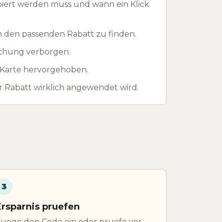
piert werden muss und wann ein Klick
m den passenden Rabatt zu finden.
ichung verborgen.
r Karte hervorgehoben.
 Rabatt wirklich angewendet wird.
3
Ersparnis pruefen
uege den Code ein oder pruefe vor