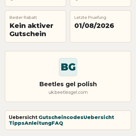
Bester Rabatt
Letzte Pruefung
Kein aktiver
01/08/2026
Gutschein
BG
Beetles gel polish
uk.beetlesgel.com
Uebersicht
Gutscheincodes
Uebersicht
Tipps
Anleitung
FAQ