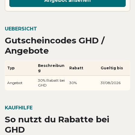
Angebot ansehen
UEBERSICHT
Gutscheincodes GHD /
Angebote
Beschreibun
Typ
Rabatt
Gueltig bis
g
30% Rabatt bei
Angebot
30%
31/08/2026
GHD
KAUFHILFE
So nutzt du Rabatte bei
GHD