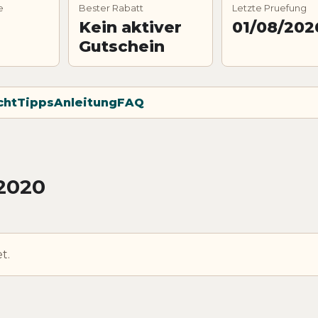
e
Bester Rabatt
Letzte Pruefung
Kein aktiver
01/08/202
Gutschein
cht
Tipps
Anleitung
FAQ
2020
t.