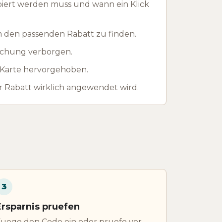
piert werden muss und wann ein Klick
m den passenden Rabatt zu finden.
lichung verborgen.
r Karte hervorgehoben.
 Rabatt wirklich angewendet wird.
3
Ersparnis pruefen
uege den Code ein oder pruefe vor