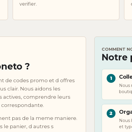
verifier.
COMMENT NO
Notre 
neto ?
Coll
t de codes promo et d offres
Nous 
us clair. Nous aidons les
bouti
ns actives, comprendre leurs
e correspondante.
Orga
nnent pas de la meme maniere.
Nous l
le panier, d autres s
et typ