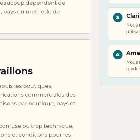
 beaucoup dependent de
m, pays ou methode de
Clari
Nous r
utilis
Amel
Nous m
aillons
guides
puis les boutiques,
unications commerciales des
nisons par boutique, pays et
 confuse ou trop technique,
ions et conditions pour les