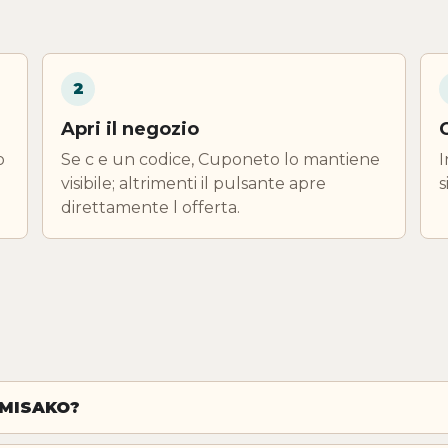
2
Apri il negozio
o
Se c e un codice, Cuponeto lo mantiene
I
visibile; altrimenti il pulsante apre
s
direttamente l offerta.
 MISAKO?