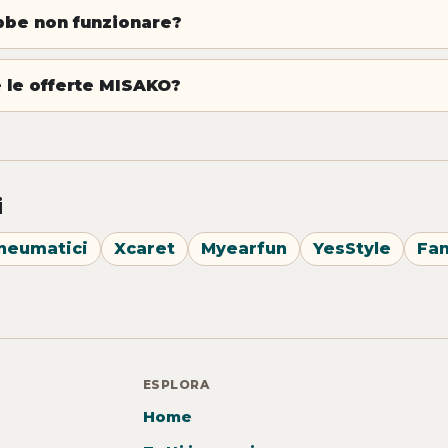
bbe non funzionare?
 le offerte MISAKO?
i
neumatici
Xcaret
Myearfun
YesStyle
Fa
ESPLORA
Home