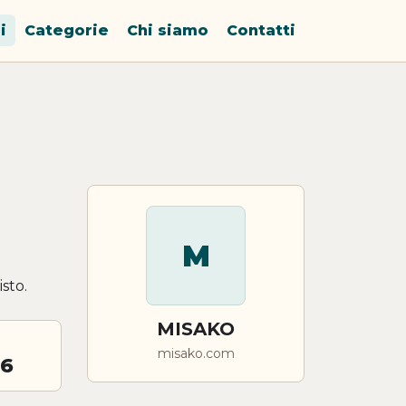
i
Categorie
Chi siamo
Contatti
M
sto.
MISAKO
misako.com
26