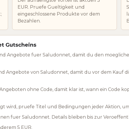
Der auffaelligste Vorteil ist aktuell 5
D
EUR. Pruefe Gueltigkeit und
S
;
eingeschlossene Produkte vor dem
l
Bezahlen.
et Gutscheins
und Angebote fuer Saludonnet, damit du den moegliche
nd Angebote von Saludonnet, damit du vor dem Kauf d
ngeboten ohne Code, damit klar ist, wann ein Code ko
t wird, pruefe Titel und Bedingungen jeder Aktion, u
en fuer Saludonnet. Details bleiben bis zur Veroeffen
anderem 5 EUR.