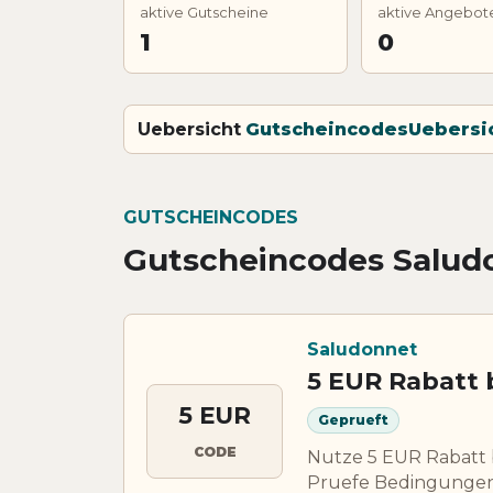
aktive Gutscheine
aktive Angebot
1
0
Uebersicht
Gutscheincodes
Uebersi
GUTSCHEINCODES
Gutscheincodes Salud
Saludonnet
5 EUR Rabatt 
5 EUR
Geprueft
CODE
Nutze 5 EUR Rabatt 
Pruefe Bedingungen,