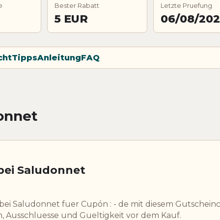
e
Bester Rabatt
Letzte Pruefung
5 EUR
06/08/20
cht
Tipps
Anleitung
FAQ
onnet
bei Saludonnet
bei Saludonnet fuer Cupón : - de mit diesem Gutschein
 Ausschluesse und Gueltigkeit vor dem Kauf.