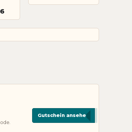
26
***UD5
Gutschein ansehen
code.