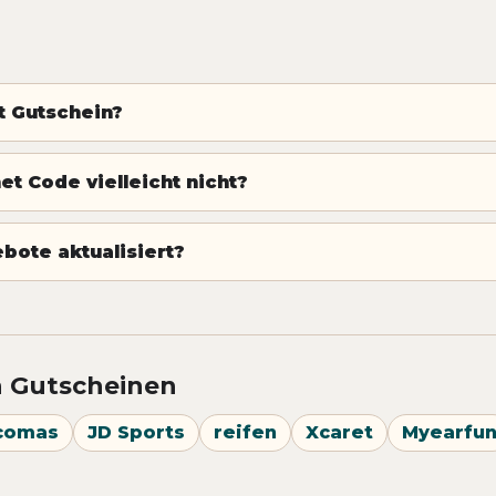
t Gutschein?
t Code vielleicht nicht?
bote aktualisiert?
n Gutscheinen
comas
JD Sports
reifen
Xcaret
Myearfu