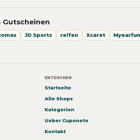
n Gutscheinen
comas
JD Sports
reifen
Xcaret
Myearfu
ENTDECKEN
Startseite
Alle Shops
Kategorien
Ueber Cuponeto
Kontakt