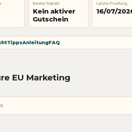
e
Bester Rabatt
Letzte Pruefung
Kein aktiver
16/07/202
Gutschein
cht
Tipps
Anleitung
FAQ
re EU Marketing
t.