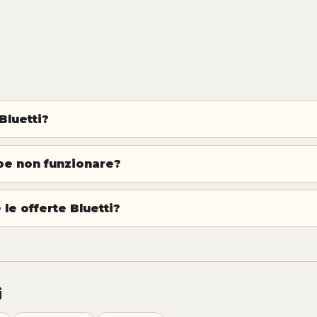
Bluetti?
be non funzionare?
le offerte Bluetti?
i