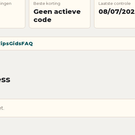
dingen
Beste korting
Laatste controle
Geen actieve
08/07/20
code
ips
Gids
FAQ
ess
t.