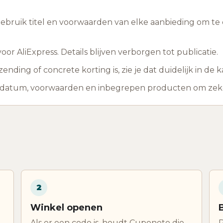
 gebruik titel en voorwaarden van elke aanbieding om te c
r AliExpress. Details blijven verborgen tot publicatie.
ding of concrete korting is, zie je dat duidelijk in de k
ddatum, voorwaarden en inbegrepen producten om zeker 
2
Winkel openen
Als er een code is, houdt Cuponeto die
P