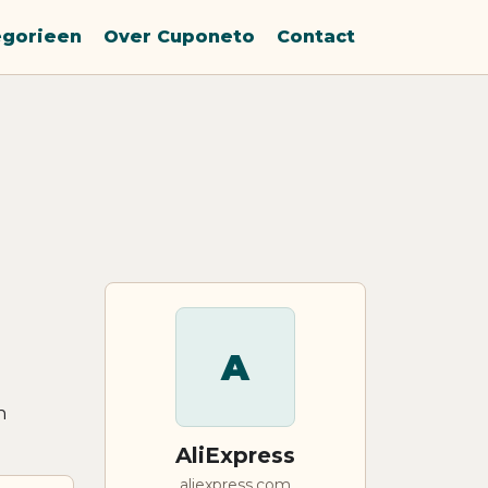
egorieen
Over Cuponeto
Contact
A
n
AliExpress
aliexpress.com