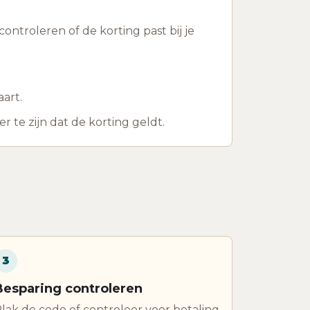
ontroleren of de korting past bij je
aart.
te zijn dat de korting geldt.
3
Besparing controleren
lak de code of controleer voor betaling