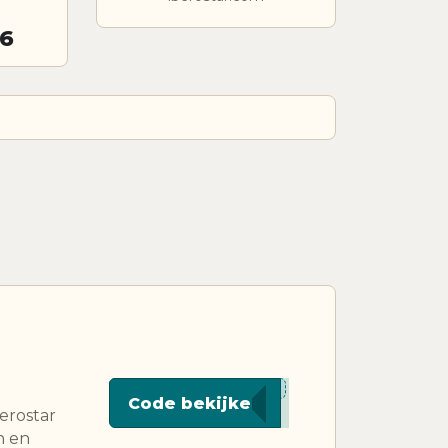
26
****D48
Code bekijken
erostar
n en