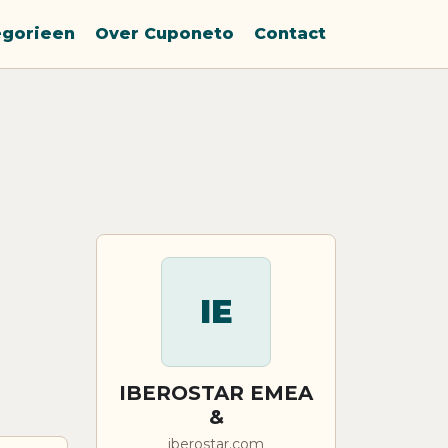
egorieen
Over Cuponeto
Contact
IE
IBEROSTAR EMEA
&
iberostar.com