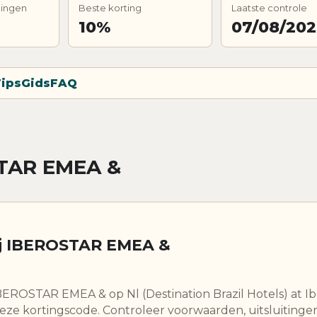
dingen
Beste korting
Laatste controle
10%
07/08/20
ips
Gids
FAQ
STAR EMEA &
ij IBEROSTAR EMEA &
IBEROSTAR EMEA & op Nl (Destination Brazil Hotels) at Ib
 deze kortingscode. Controleer voorwaarden, uitsluitinge