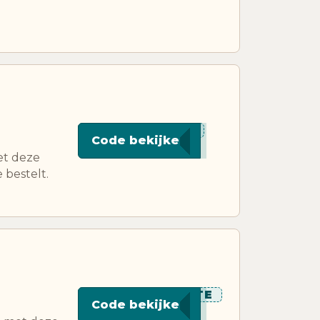
****D48
Code bekijken
et deze
 bestelt.
*******UTE
Code bekijken