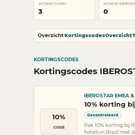
actieve codes
actieve aanbie
3
0
Overzicht
Kortingscodes
Overzicht
T
KORTINGSCODES
Kortingscodes IBERO
IBEROSTAR EMEA &
10% korting b
Gecontroleerd
10%
Pak 10% korting bij 
CODE
hotels in Brazil met