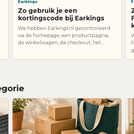
Earkings
F
Zo gebruik je een
kortingscode bij Earkings
We hebben Earkings.nl gecontroleerd
via de homepage, een productpagina,
W
de winkelwagen, de checkout, het
F
verzendbeleid, het retourbeleid en de
g
contactpagina. Earkings verkoopt onder
v
meer robotstofzuigers, luchtreinigers,
t
luchtontvochtigers, kluizen, kussens,
t
elektronica en woonartikelen. De
k
kortingscode vul je niet in op de
egorie
m
productpagina of in de winkelwagen,
maar in de checkout bij het veld
Kortingscode.