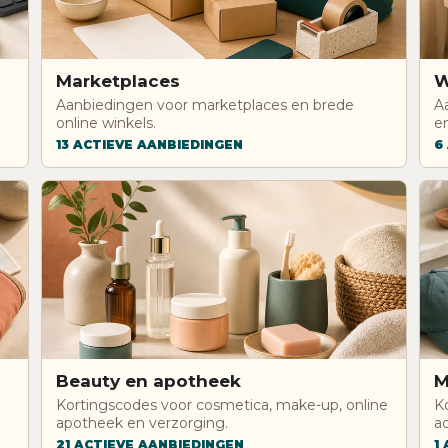
Marketplaces
W
Aanbiedingen voor marketplaces en brede
A
online winkels.
en
13 ACTIEVE AANBIEDINGEN
6
Beauty en apotheek
M
Kortingscodes voor cosmetica, make-up, online
K
apotheek en verzorging.
a
21 ACTIEVE AANBIEDINGEN
1