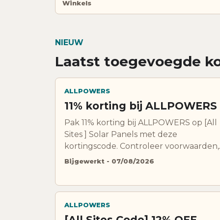
Winkels
NIEUW
Laatst toegevoegde k
ALLPOWERS
11% korting bij ALLPOWERS
Pak 11% korting bij ALLPOWERS op [All
Sites ] Solar Panels met deze
kortingscode. Controleer voorwaarden,
uitsluitingen en geldigheid voordat je
Bijgewerkt - 07/08/2026
bestelt.
ALLPOWERS
[All Sites Code] 12% OFF