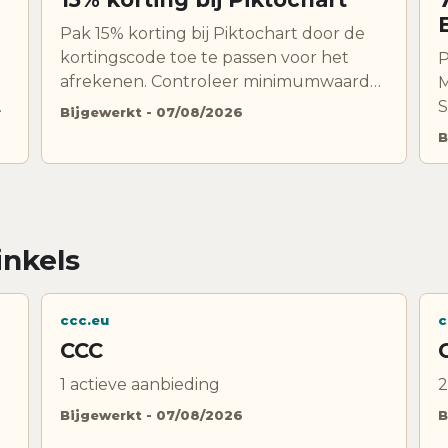
Pak 15% korting bij Piktochart door de
kortingscode toe te passen voor het
P
afrekenen. Controleer minimumwaarde,
M
uitsluitingen en geldigheid.
S
Bijgewerkt - 07/08/2026
d
B
v
g
nkels
ccc.eu
c
CCC
1 actieve aanbieding
2
Bijgewerkt - 07/08/2026
B