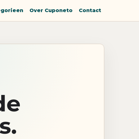
egorieen
Over Cuponeto
Contact
de
s.