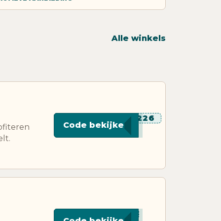
Alle winkels
*********226
Code bekijken
ofiteren
lt.
***AUW
Code bekijken