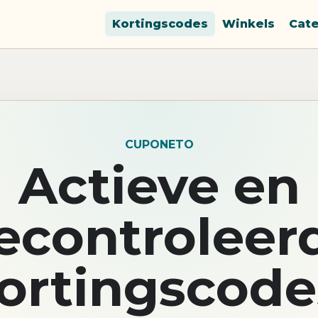
Kortingscodes
Winkels
Cat
CUPONETO
Actieve en
econtroleer
ortingscode