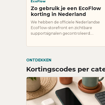
EcoFlow
Zo gebruik je een EcoFlow
korting in Nederland
We hebben de officiele Nederlandse
EcoFlow-storefront en zichtbare
supportsignalen gecontroleerd.
EcoFlow combineert productdeals,
nieuwsbriefvoordeel, EcoCredits en
verschillende energiesystemen, dus je
moet de korting altijd beoordelen op
ONTDEKKEN
het exacte systeem dat je wilt kopen.
Kortingscodes per cat