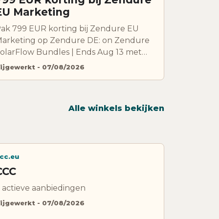
EU Marketing
ak 799 EUR korting bij Zendure EU
arketing op Zendure DE: on Zendure
olarFlow Bundles | Ends Aug 13 met
eze kortingscode. Controleer
ijgewerkt - 07/08/2026
oorwaarden, uitsluitingen en
eldigheid voordat je bestelt.
Alle winkels bekijken
cc.eu
CCC
 actieve aanbiedingen
ijgewerkt - 07/08/2026