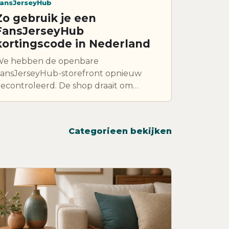
ansJerseyHub
Zo gebruik je een
FansJerseyHub
kortingscode in Nederland
e hebben de openbare
ansJerseyHub-storefront opnieuw
econtroleerd. De shop draait om
oetbalshirts, retro jerseys,
rainingskleding en gepersonaliseerde
eamkits, dus de echte waarde van een
Categorieen bekijken
orting hangt sterk af van uitvoering,
aat, bedrukking en verzendkeuze.