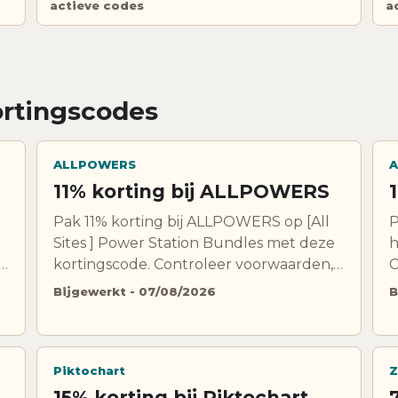
actieve codes
a
ortingscodes
ALLPOWERS
A
11% korting bij ALLPOWERS
Pak 11% korting bij ALLPOWERS op [All
P
Sites ] Power Station Bundles met deze
h
kortingscode. Controleer voorwaarden,
C
uitsluitingen en geldigheid voordat je
e
Bijgewerkt - 07/08/2026
B
bestelt.
Piktochart
Z
15% korting bij Piktochart