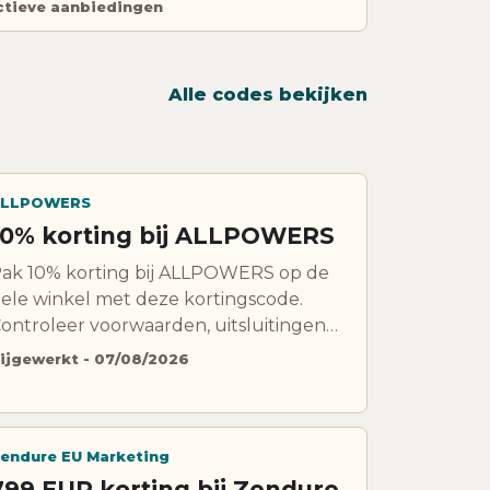
ctieve aanbiedingen
Alle codes bekijken
LLPOWERS
10% korting bij ALLPOWERS
ak 10% korting bij ALLPOWERS op de
ele winkel met deze kortingscode.
ontroleer voorwaarden, uitsluitingen
n geldigheid voordat je bestelt.
ijgewerkt - 07/08/2026
endure EU Marketing
799 EUR korting bij Zendure