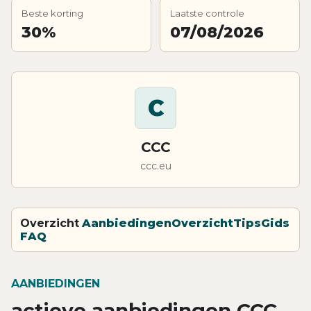
Beste korting
Laatste controle
30%
07/08/2026
C
CCC
ccc.eu
Overzicht
Aanbiedingen
Overzicht
Tips
Gids
FAQ
AANBIEDINGEN
actieve aanbiedingen CCC