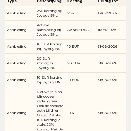
Type
Beschrijving
Korting
Geldig tot
25% korting bij
Aanbieding
25%
13/09/2026
Joybuy BNL
Actieve
Aanbieding
aanbieding bij
AANBIEDING
11/08/2028
Joybuy BNL
10 EUR korting
Aanbieding
10 EUR
31/08/2026
bij Joybuy BNL
20 EUR
Aanbieding
korting bij
20 EUR
31/08/2026
Joybuy BNL
10 EUR korting
Aanbieding
10 EUR
31/08/2026
bij Joybuy BNL
Nieuwe Minion
blinddozen
verkrijgbaar!
Ook de donkere
goth Lilith en
Aanbieding
10%
31/08/2026
Ghost. 2 stuks
10% korting, 3
stuks 20%
korting! Pak de