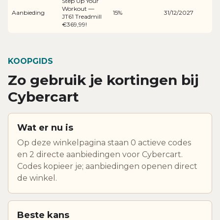
Step Up Your
Workout —
Aanbieding
15%
31/12/2027
JT61 Treadmill
€369,99!
KOOPGIDS
Zo gebruik je kortingen bij
Cybercart
Wat er nu is
Op deze winkelpagina staan 0 actieve codes
en 2 directe aanbiedingen voor Cybercart.
Codes kopieer je; aanbiedingen openen direct
de winkel.
Beste kans