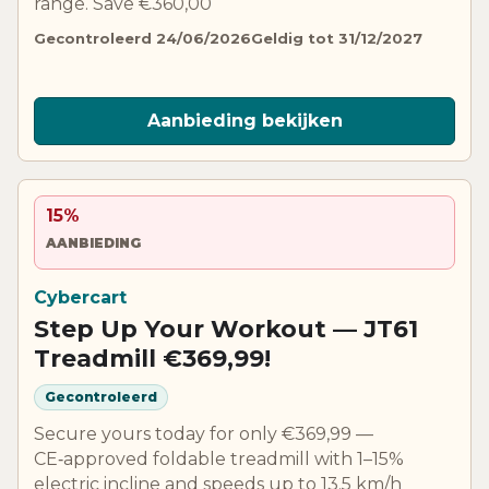
range. Save €360,00
Gecontroleerd 24/06/2026
Geldig tot 31/12/2027
Aanbieding bekijken
15%
AANBIEDING
Cybercart
Step Up Your Workout — JT61
Treadmill €369,99!
Gecontroleerd
Secure yours today for only €369,99 —
CE‑approved foldable treadmill with 1–15%
electric incline and speeds up to 13.5 km/h