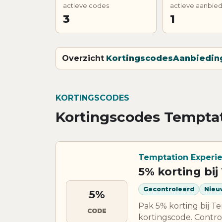
actieve codes
actieve aanbie
3
1
Overzicht
Kortingscodes
Aanbiedin
KORTINGSCODES
Kortingscodes Tempta
Temptation Experi
5% korting bi
Gecontroleerd
Nieu
5%
Pak 5% korting bij T
CODE
kortingscode. Contro