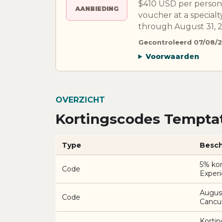
$410 USD per person,
AANBIEDING
voucher at a specia
through August 31, 
Gecontroleerd 07/08/
Voorwaarden
OVERZICHT
Kortingscodes Temptat
Type
Besch
5% kor
Code
Exper
Augus
Code
Cancu
Kortin