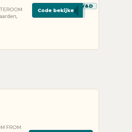
********W&D
STATEROOM
Code bekijken
aarden,
ROOM FROM