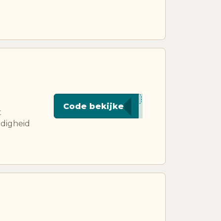
****ORN
Code bekijken
t
ldigheid