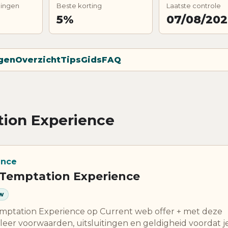
dingen
Beste korting
Laatste controle
5%
07/08/20
gen
Overzicht
Tips
Gids
FAQ
tion Experience
ence
j Temptation Experience
w
emptation Experience op Current web offer + met deze
leer voorwaarden, uitsluitingen en geldigheid voordat je