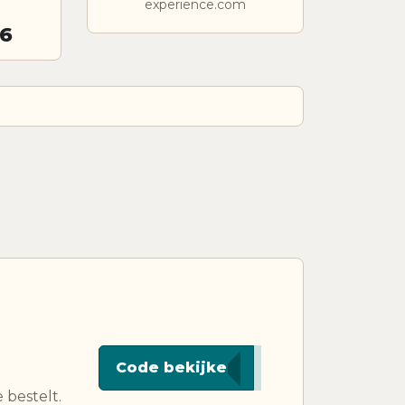
experience.com
26
***VE5
Code bekijken
 bestelt.