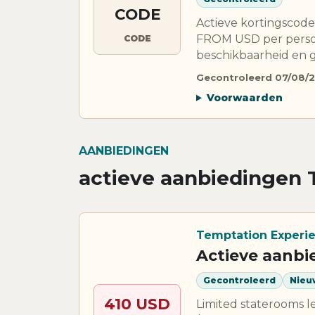
CODE
Actieve kortingsco
FROM USD per person
CODE
beschikbaarheid en g
Gecontroleerd 07/08/
Voorwaarden
AANBIEDINGEN
actieve aanbiedingen 
Temptation Experi
Actieve aanbi
Gecontroleerd
Nieu
410 USD
Limited staterooms 