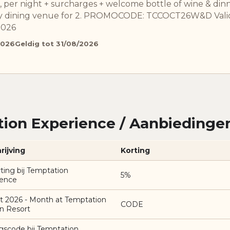
 per night + surcharges + welcome bottle of wine & din
lty dining venue for 2. PROMOCODE: TCCOCT26W&D Vali
2026
2026
Geldig tot 31/08/2026
ion Experience / Aanbiedinge
rijving
Korting
ting bij Temptation
5%
ience
t 2026 - Month at Temptation
CODE
n Resort
gscode bij Temptation