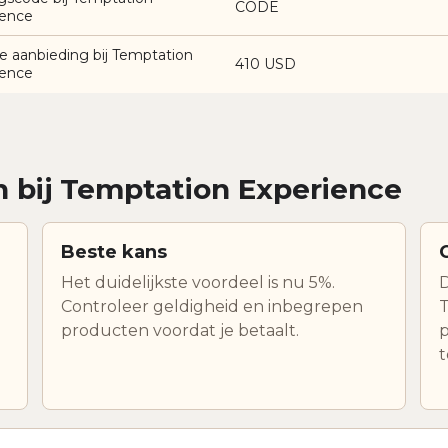
CODE
ience
e aanbieding bij Temptation
410 USD
ience
n bij Temptation Experience
Beste kans
Het duidelijkste voordeel is nu 5%.
D
Controleer geldigheid en inbegrepen
T
producten voordat je betaalt.
p
t