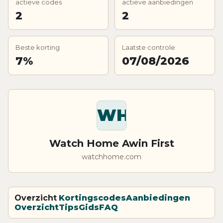
actieve codes
actieve aanbiedingen
2
2
Beste korting
Laatste controle
7%
07/08/2026
WH
Watch Home Awin First
watchhome.com
Overzicht
Kortingscodes
Aanbiedingen
Overzicht
Tips
Gids
FAQ