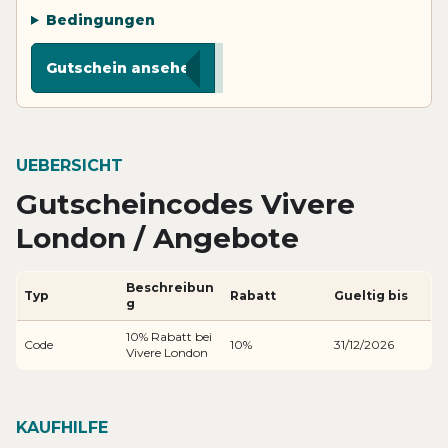
Bedingungen
***W10
Gutschein ansehen
UEBERSICHT
Gutscheincodes Vivere
London / Angebote
Beschreibun
Typ
Rabatt
Gueltig bis
g
10% Rabatt bei
Code
10%
31/12/2026
Vivere London
KAUFHILFE