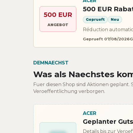
ACER
500 EUR Rabat
500 EUR
Geprueft
Neu
ANGEBOT
Réduction automatiq
Geprueft 07/08/2026
G
DEMNAECHST
Was als Naechstes k
Fuer diesen Shop sind Aktionen geplant. Si
Veroeffentlichung verborgen.
ACER
Geplanter Gut
Details bis zur Vero