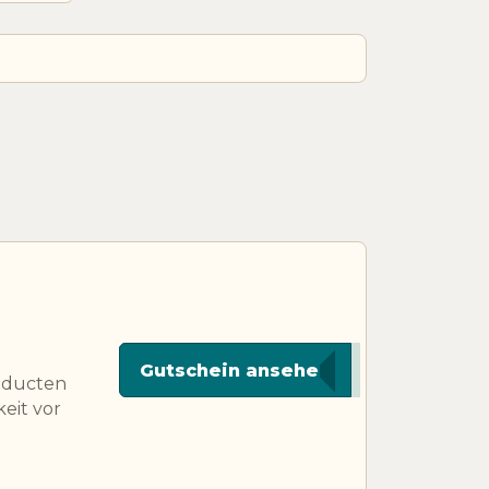
********B10
Gutschein ansehen
roducten
eit vor