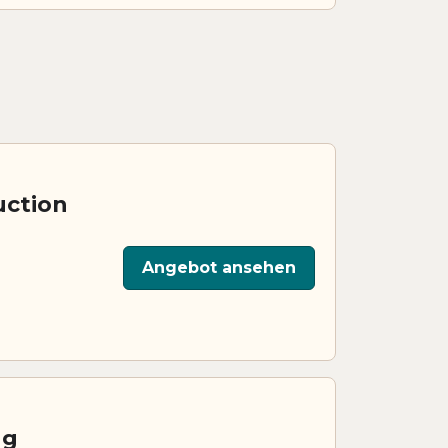
uction
Angebot ansehen
ng