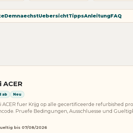
te
Demnaechst
Uebersicht
Tipps
Anleitung
FAQ
i ACER
d ab
Neu
 ACER fuer Krijg op alle gecertificeerde refurbished p
ncode. Pruefe Bedingungen, Ausschluesse und Gueltigk
ueltig bis 07/08/2026