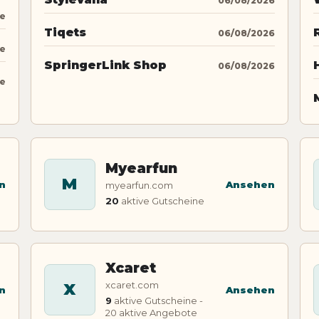
06/08/2026
ne
Tiqets
06/08/2026
ne
SpringerLink Shop
06/08/2026
ne
Myearfun
M
n
Ansehen
myearfun.com
20
aktive Gutscheine
Xcaret
xcaret.com
X
n
Ansehen
9
aktive Gutscheine -
20 aktive Angebote