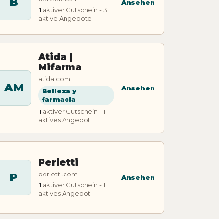
B
Ansehen
1
aktiver Gutschein - 3
aktive Angebote
Atida |
Mifarma
atida.com
AM
Ansehen
Belleza y
farmacia
1
aktiver Gutschein - 1
aktives Angebot
Perletti
perletti.com
P
Ansehen
1
aktiver Gutschein - 1
aktives Angebot