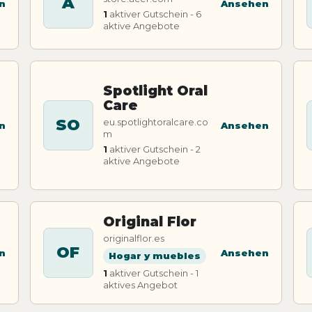
A
n
Ansehen
1
aktiver Gutschein - 6
aktive Angebote
Spotlight Oral
Care
SO
eu.spotlightoralcare.co
n
Ansehen
m
1
aktiver Gutschein - 2
aktive Angebote
Original Flor
originalflor.es
OF
n
Ansehen
Hogar y muebles
1
aktiver Gutschein - 1
aktives Angebot