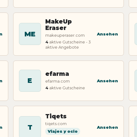
MakeUp
Eraser
ME
n
Ansehen
makeuperaser.com
4
aktive Gutscheine - 3
aktive Angebote
efarma
E
n
Ansehen
efarma.com
4
aktive Gutscheine
Tiqets
tiqets.com
T
n
Ansehen
Viajes y ocio