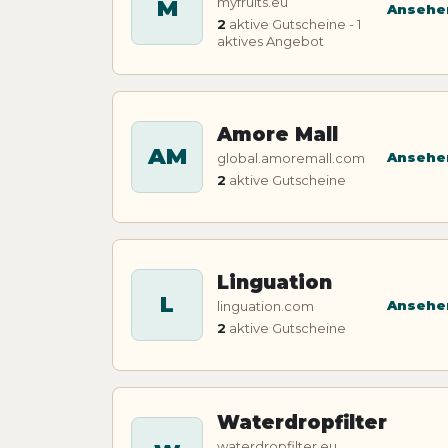
myfruits.eu
M
Ansehe
2
aktive Gutscheine - 1
aktives Angebot
Amore Mall
AM
Ansehe
global.amoremall.com
2
aktive Gutscheine
Linguation
L
Ansehe
linguation.com
2
aktive Gutscheine
Waterdropfilter
waterdropfilter.eu