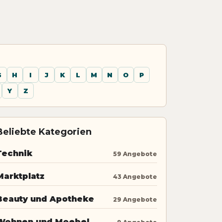
G
H
I
J
K
L
M
N
O
P
Y
Z
Beliebte Kategorien
Technik
59 Angebote
Marktplatz
43 Angebote
Beauty und Apotheke
29 Angebote
Wohnen und Moebel