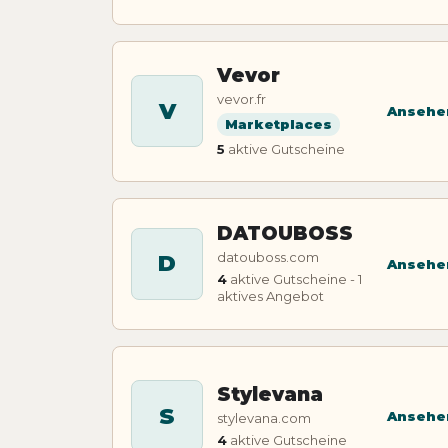
Vevor
vevor.fr
V
Ansehe
Marketplaces
5
aktive Gutscheine
DATOUBOSS
datouboss.com
D
Ansehe
4
aktive Gutscheine - 1
aktives Angebot
Stylevana
S
Ansehe
stylevana.com
4
aktive Gutscheine