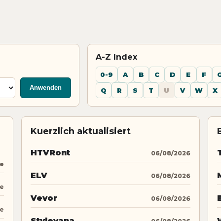
A-Z Index
0-9
A
B
C
D
E
F
Anwenden
Q
R
S
T
U
V
W
X
Kuerzlich aktualisiert
HTVRont
06/08/2026
ne
ELV
06/08/2026
ne
Vevor
06/08/2026
ne
Stylevana