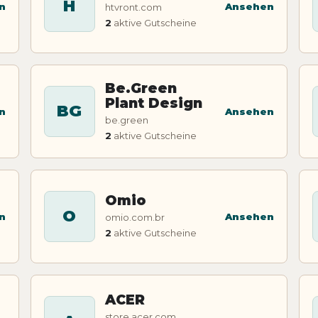
H
n
Ansehen
htvront.com
2
aktive Gutscheine
Be.Green
Plant Design
BG
n
Ansehen
be.green
2
aktive Gutscheine
Omio
O
n
Ansehen
omio.com.br
2
aktive Gutscheine
ACER
store.acer.com