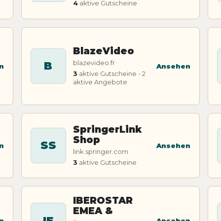
4
aktive Gutscheine
BlazeVideo
blazevideo.fr
B
n
Ansehen
3
aktive Gutscheine - 2
aktive Angebote
SpringerLink
Shop
SS
n
Ansehen
link.springer.com
3
aktive Gutscheine
IBEROSTAR
EMEA &
IE
n
Ansehen