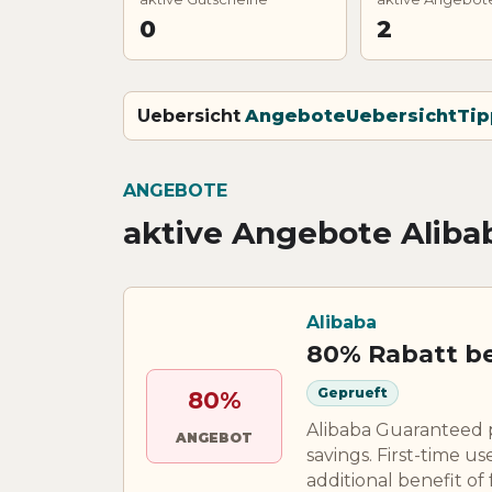
0
2
Uebersicht
Angebote
Uebersicht
Tip
ANGEBOTE
aktive Angebote Aliba
Alibaba
80% Rabatt be
Geprueft
80%
Alibaba Guaranteed p
ANGEBOT
savings. First-time u
additional benefit of