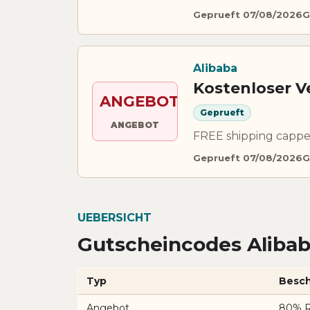
Geprueft 07/08/2026
G
Alibaba
Kostenloser V
ANGEBOT
Geprueft
ANGEBOT
FREE shipping capped
Geprueft 07/08/2026
G
UEBERSICHT
Gutscheincodes Alibab
Typ
Besch
Angebot
80% Ra