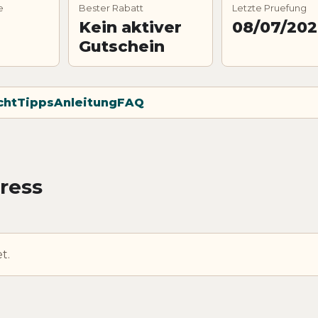
e
Bester Rabatt
Letzte Pruefung
Kein aktiver
08/07/20
Gutschein
cht
Tipps
Anleitung
FAQ
ress
t.