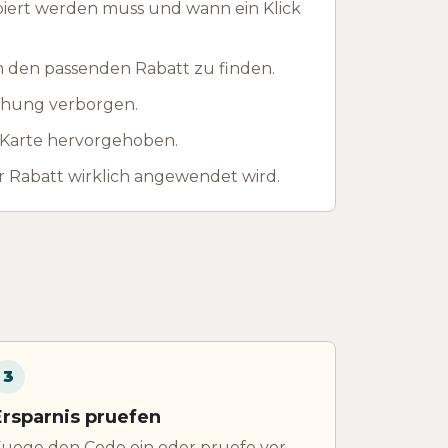
piert werden muss und wann ein Klick
m den passenden Rabatt zu finden.
ichung verborgen.
r Karte hervorgehoben.
 Rabatt wirklich angewendet wird.
3
Ersparnis pruefen
uege den Code ein oder pruefe vor