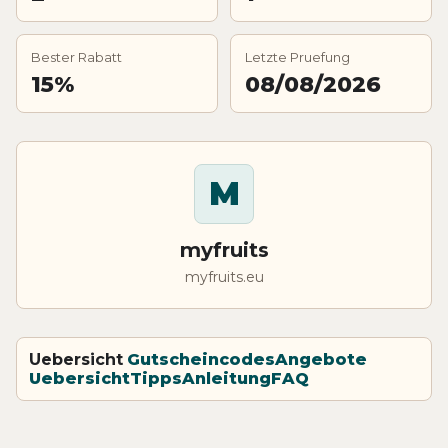
Bester Rabatt
Letzte Pruefung
15%
08/08/2026
M
myfruits
myfruits.eu
Uebersicht
Gutscheincodes
Angebote
Uebersicht
Tipps
Anleitung
FAQ