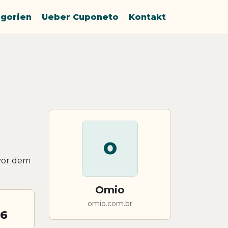
gorien
Ueber Cuponeto
Kontakt
O
vor dem
Omio
omio.com.br
26