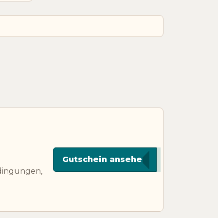
*****AL7
Gutschein ansehen
edingungen,