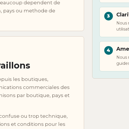
 beaucoup dependent de
m, pays ou methode de
Clari
Nous r
utilis
Amel
Nous m
aillons
guides
puis les boutiques,
unications commerciales des
nisons par boutique, pays et
 confuse ou trop technique,
ions et conditions pour les