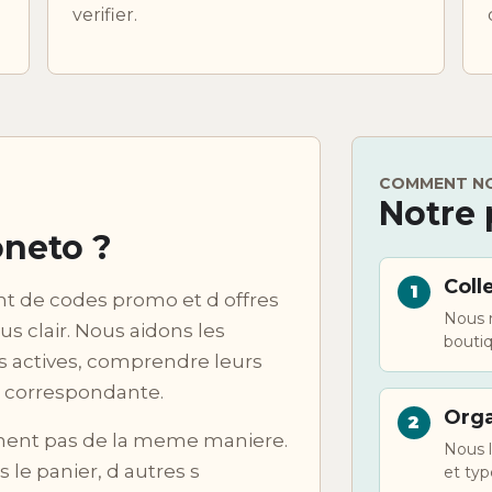
verifier.
COMMENT NO
Notre 
neto ?
Coll
t de codes promo et d offres
Nous 
us clair. Nous aidons les
bouti
ns actives, comprendre leurs
e correspondante.
Orga
nnent pas de la meme maniere.
Nous l
le panier, d autres s
et typ