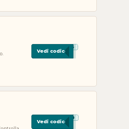
***S55
Vedi codice
o.
***L20
Vedi codice
Controlla