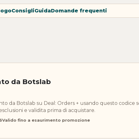
logo
Consigli
Guida
Domande frequenti
nto da Botslab
onto da Botslab su Deal: Orders + usando questo codice s
esclusioni e validita prima di acquistare.
6
Valido fino a esaurimento promozione