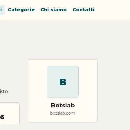
i
Categorie
Chi siamo
Contatti
B
sto.
Botslab
botslab.com
26