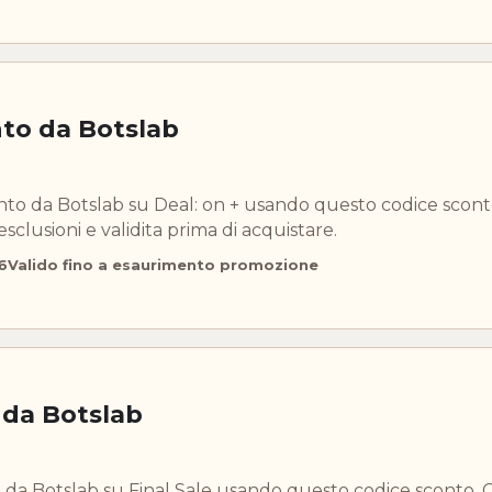
nto da Botslab
onto da Botslab su Deal: on + usando questo codice scont
esclusioni e validita prima di acquistare.
6
Valido fino a esaurimento promozione
 da Botslab
 da Botslab su Final Sale usando questo codice sconto. 