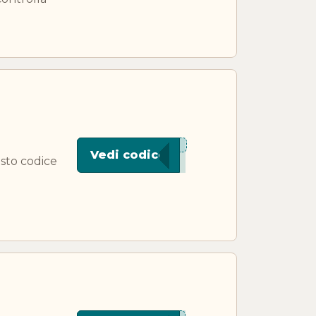
***115
Vedi codice
esto codice