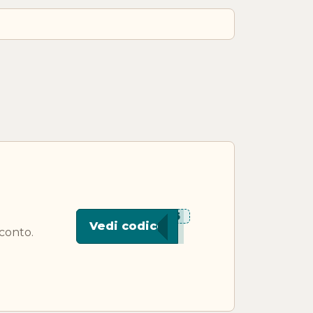
***P75
Vedi codice
conto.