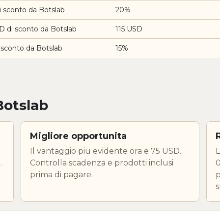
 sconto da Botslab
20%
D di sconto da Botslab
115 USD
 sconto da Botslab
15%
Botslab
Migliore opportunita
Il vantaggio piu evidente ora e 75 USD.
L
.
Controlla scadenza e prodotti inclusi
0
prima di pagare.
p
s