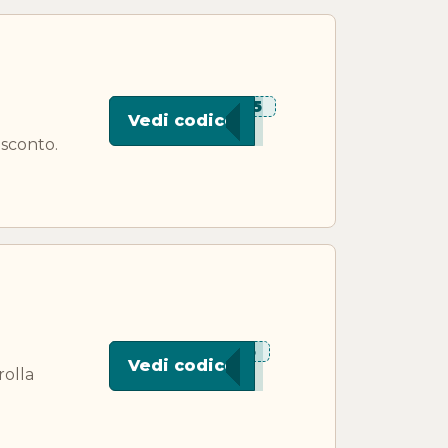
***W15
Vedi codice
 sconto.
***T15
Vedi codice
rolla