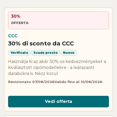
30%
OFFERTA
CCC
30% di sconto da CCC
Verificato
Scade presto
Nuovo
Használja ki az akár 30%-os kedvezményeket a
kiválasztott cipőmodellekre - a leárazaott
darabokra is. Nézz körül
Revisionato 07/08/2026
Valido fino al 10/08/2026
Vedi offerta