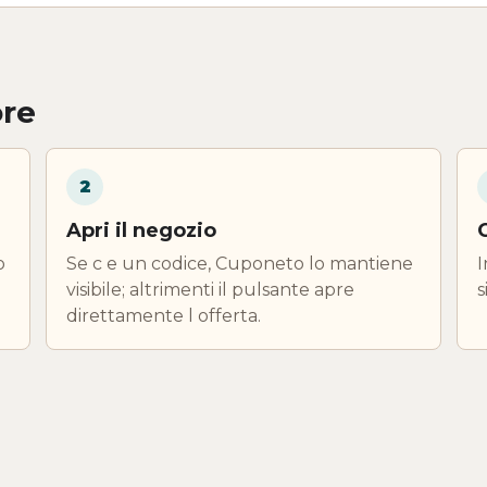
ore
2
Apri il negozio
o
Se c e un codice, Cuponeto lo mantiene
I
visibile; altrimenti il pulsante apre
s
direttamente l offerta.