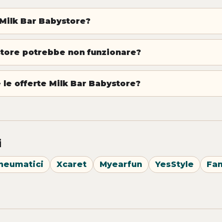
Milk Bar Babystore?
store potrebbe non funzionare?
le offerte Milk Bar Babystore?
i
neumatici
Xcaret
Myearfun
YesStyle
Fa