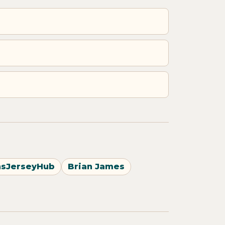
nsJerseyHub
Brian James