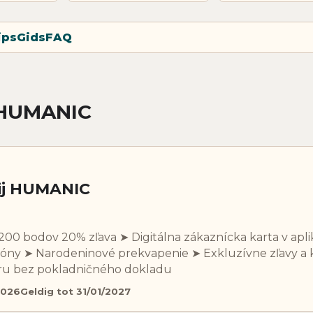
ips
Gids
FAQ
 HUMANIC
ij HUMANIC
 ​​​​​​​ ➤ Za 200 bodov 20% zľava ➤ Digitálna zákaznícka karta v apl
óny ➤ Narodeninové prekvapenie ➤ Exkluzívne zľavy a
ru bez pokladničného dokladu
2026
Geldig tot 31/01/2027