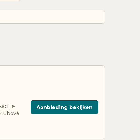
ikácií ➤
Aanbieding bekijken
 klubové