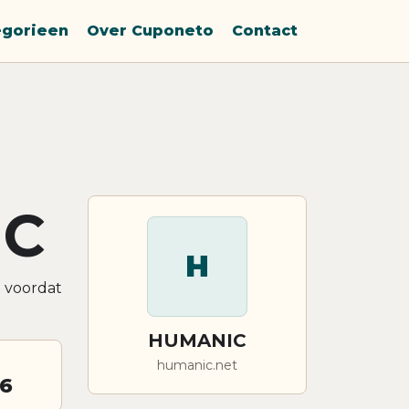
egorieen
Over Cuponeto
Contact
IC
H
n voordat
HUMANIC
humanic.net
26