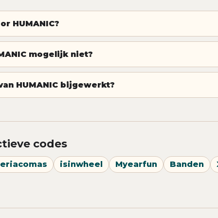
voor HUMANIC?
ANIC mogelijk niet?
van HUMANIC bijgewerkt?
ctieve codes
eriacomas
isinwheel
Myearfun
Banden