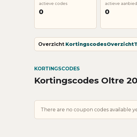
actieve codes
actieve aanbie
0
0
Overzicht
Kortingscodes
Overzicht
T
KORTINGSCODES
Kortingscodes Oltre 2
There are no coupon codes available ye