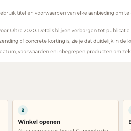
 gebruik titel en voorwaarden van elke aanbieding om te c
r Oltre 2020. Details blijven verborgen tot publicatie.
ding of concrete korting is, zie je dat duidelijk in de k
ddatum, voorwaarden en inbegrepen producten om zeker 
2
Winkel openen
Als er een code is, houdt Cuponeto die
P