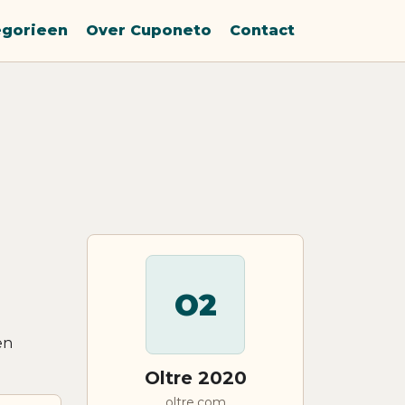
egorieen
Over Cuponeto
Contact
O2
en
Oltre 2020
oltre.com