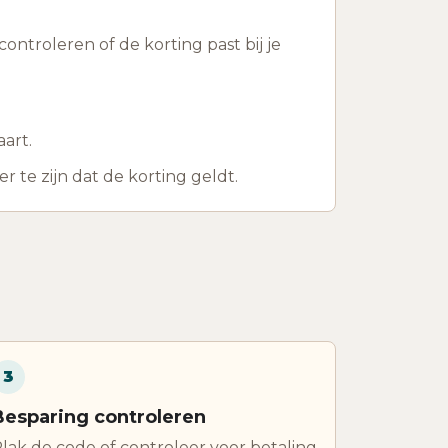
ontroleren of de korting past bij je
aart.
te zijn dat de korting geldt.
3
Besparing controleren
lak de code of controleer voor betaling