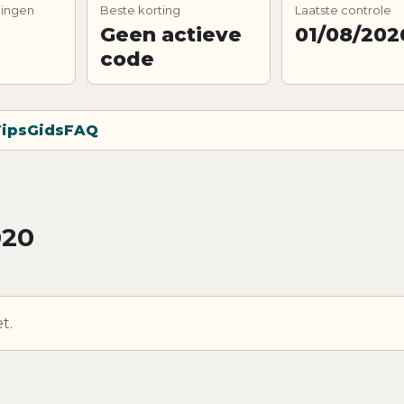
dingen
Beste korting
Laatste controle
Geen actieve
01/08/202
code
ips
Gids
FAQ
020
t.