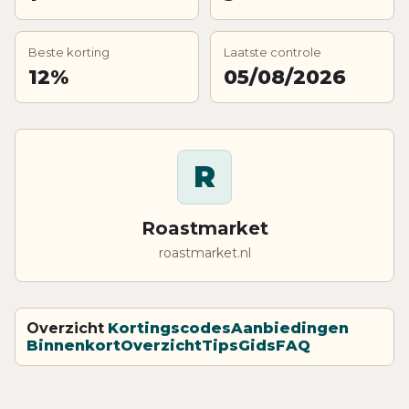
Beste korting
Laatste controle
12%
05/08/2026
R
Roastmarket
roastmarket.nl
Overzicht
Kortingscodes
Aanbiedingen
Binnenkort
Overzicht
Tips
Gids
FAQ