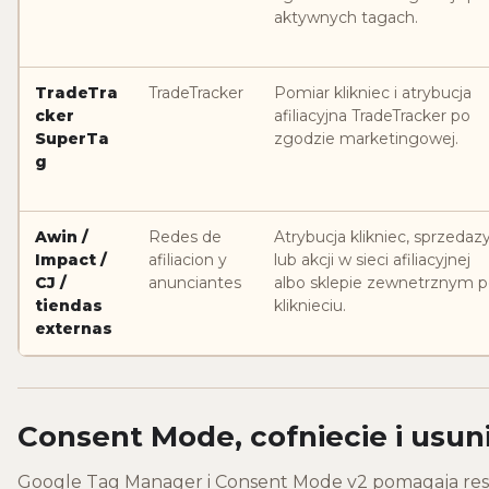
aktywnych tagach.
TradeTra
TradeTracker
Pomiar klikniec i atrybucja
cker
afiliacyjna TradeTracker po
SuperTa
zgodzie marketingowej.
g
Awin /
Redes de
Atrybucja klikniec, sprzedaz
Impact /
afiliacion y
lub akcji w sieci afiliacyjnej
CJ /
anunciantes
albo sklepie zewnetrznym 
tiendas
kliknieciu.
externas
Consent Mode, cofniecie i usun
Google Tag Manager i Consent Mode v2 pomagaja re