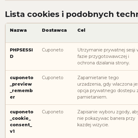
Lista cookies i podobnych tech
Nazwa
Dostawca
Cel
PHPSESSI
Cuponeto
Utrzymanie prywatnej sesji 
D
fazie przygotowawczej i
ochrona dzialania strony.
cuponeto
Cuponeto
Zapamietanie tego
_preview
urzadzenia, gdy wlaczona je
_rememb
opcja prywatnego dostepu 
er
pamietaniem.
cuponeto
Cuponeto
Zapisanie wyboru zgody, ab
_cookie_
nie pokazywac banera przy
consent_
kazdej wizycie.
v1