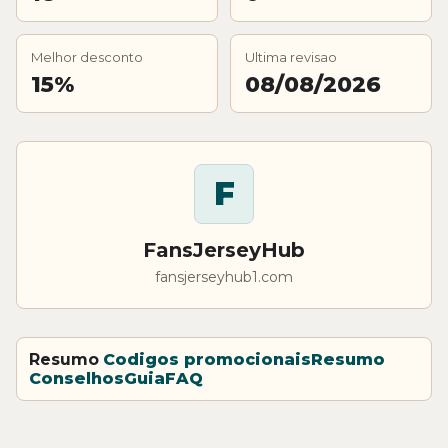
Melhor desconto
Ultima revisao
15%
08/08/2026
F
FansJerseyHub
fansjerseyhub1.com
Resumo
Codigos promocionais
Resumo
Conselhos
Guia
FAQ