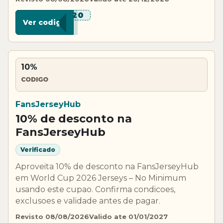
***C20
Ver codigo
10%
CODIGO
FansJerseyHub
10% de desconto na
FansJerseyHub
Verificado
Aproveita 10% de desconto na FansJerseyHub
em World Cup 2026 Jerseys – No Minimum
usando este cupao. Confirma condicoes,
exclusoes e validade antes de pagar.
Revisto 08/08/2026
Valido ate 01/01/2027