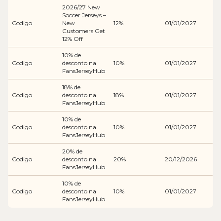
2026/27 New
Soccer Jerseys –
Codigo
New
12%
01/01/2027
Customers Get
12% Off
10% de
Codigo
desconto na
10%
01/01/2027
FansJerseyHub
18% de
Codigo
desconto na
18%
01/01/2027
FansJerseyHub
10% de
Codigo
desconto na
10%
01/01/2027
FansJerseyHub
20% de
Codigo
desconto na
20%
20/12/2026
FansJerseyHub
10% de
Codigo
desconto na
10%
01/01/2027
FansJerseyHub