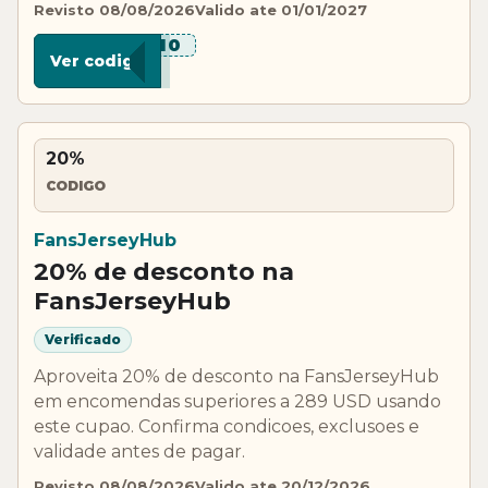
Revisto 08/08/2026
Valido ate 01/01/2027
***N10
Ver codigo
20%
CODIGO
FansJerseyHub
20% de desconto na
FansJerseyHub
Verificado
Aproveita 20% de desconto na FansJerseyHub
em encomendas superiores a 289 USD usando
este cupao. Confirma condicoes, exclusoes e
validade antes de pagar.
Revisto 08/08/2026
Valido ate 20/12/2026