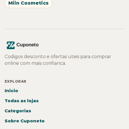
Miin Cosmetics
Codigos desconto e ofertas uteis para comprar
online com mais confianca.
EXPLORAR
Inicio
Todas as lojas
Categorias
Sobre Cuponeto