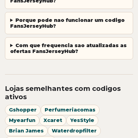
FansJerseyHub?
Porque pode nao funcionar um codigo
FansJerseyHub?
Com que frequencia sao atualizadas as
ofertas FansJerseyHub?
Lojas semelhantes com codigos
ativos
Gshopper
Perfumeriacomas
Myearfun
Xcaret
YesStyle
Brian James
Waterdropfilter