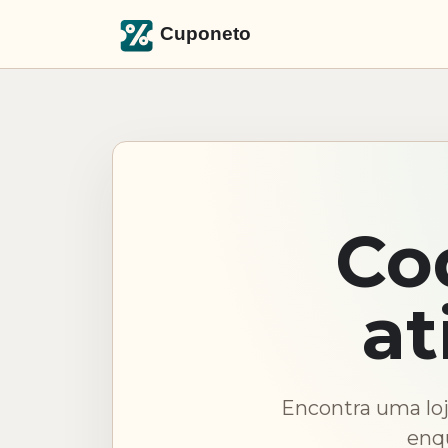
Co
at
Encontra uma loj
enq