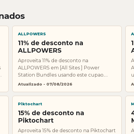
onados
ALLPOWERS
A
11% de desconto na
ALLPOWERS
Aproveita 11% de desconto na
A
s
ALLPOWERS em [All Sites ] Power
A
,
Station Bundles usando este cupao.
u
Confirma condicoes, exclusoes e
e
Atualizado - 07/08/2026
A
validade antes de pagar.
Piktochart
M
15% de desconto na
Piktochart
Aproveita 15% de desconto na Piktochart
A