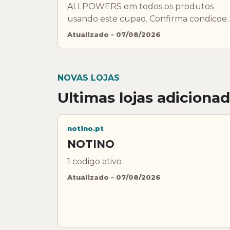
ALLPOWERS em todos os produtos
usando este cupao. Confirma condicoes
exclusoes e validade antes de pagar.
Atualizado - 07/08/2026
NOVAS LOJAS
Ultimas lojas adiciona
notino.pt
NOTINO
1 codigo ativo
Atualizado - 07/08/2026