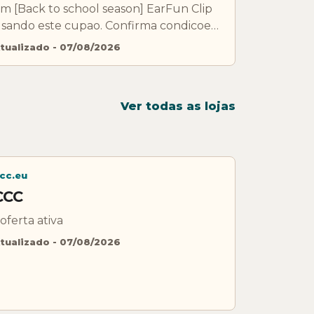
m [Back to school season] EarFun Clip
sando este cupao. Confirma condicoes,
xclusoes e validade antes de pagar.
tualizado - 07/08/2026
Ver todas as lojas
cc.eu
CCC
 oferta ativa
tualizado - 07/08/2026