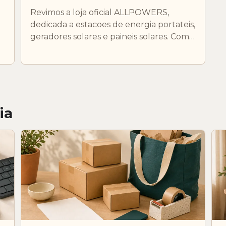
Revimos a loja oficial ALLPOWERS,
dedicada a estacoes de energia portateis,
geradores solares e paineis solares. Como
sao produtos de valor elevado, convem
a
confirmar desconto, envio, garantia e
devolucao antes do pagamento.
ia