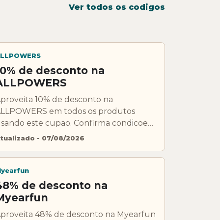
Ver todos os codigos
LLPOWERS
10% de desconto na
ALLPOWERS
proveita 10% de desconto na
LLPOWERS em todos os produtos
sando este cupao. Confirma condicoes,
xclusoes e validade antes de pagar.
tualizado - 07/08/2026
yearfun
48% de desconto na
Myearfun
proveita 48% de desconto na Myearfun