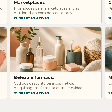
Marketplaces
C
to
Promocoes para marketplaces e lojas
P
multiproduto com descontos ativos.
d
12 OFERTAS ATIVAS
1
Beleza e farmacia
M
Codigos desconto para cosmetica,
C
maquilhagem, farmacia online e cuidado
a
pessoal.
21 OFERTAS ATIVAS
1