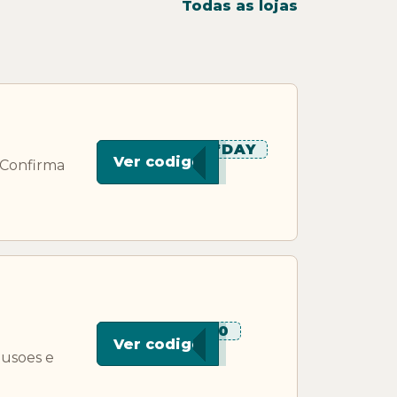
Todas as lojas
******DAY
Ver codigo
 Confirma
***B10
i
Ver codigo
lusoes e