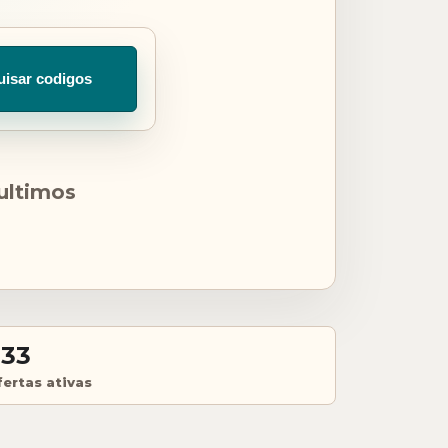
uisar codigos
 ultimos
233
fertas ativas