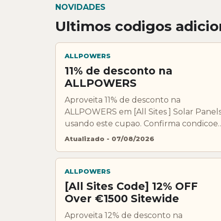
NOVIDADES
Ultimos codigos adici
ALLPOWERS
11% de desconto na
ALLPOWERS
Aproveita 11% de desconto na
ALLPOWERS em [All Sites ] Solar Panel
usando este cupao. Confirma condicoes
exclusoes e validade antes de pagar.
Atualizado - 07/08/2026
ALLPOWERS
[All Sites Code] 12% OFF
Over €1500 Sitewide
Aproveita 12% de desconto na