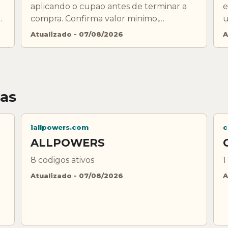
aplicando o cupao antes de terminar a
e
,
compra. Confirma valor minimo,
u
exclusoes e validade.
e
Atualizado - 07/08/2026
A
das
iallpowers.com
c
ALLPOWERS
8 codigos ativos
1
Atualizado - 07/08/2026
A