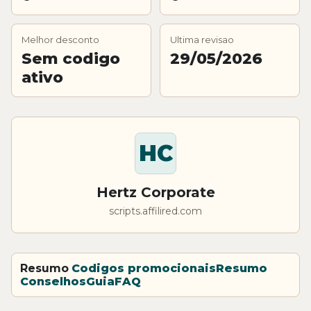
Melhor desconto
Ultima revisao
Sem codigo
29/05/2026
ativo
HC
Hertz Corporate
scripts.affilired.com
Resumo
Codigos promocionais
Resumo
Conselhos
Guia
FAQ