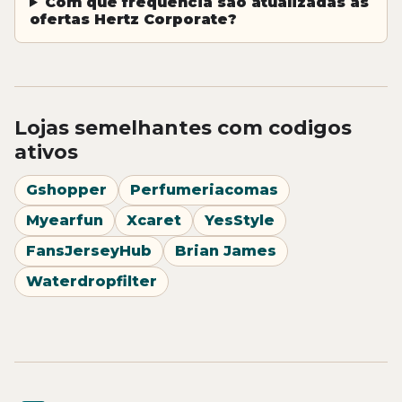
Com que frequencia sao atualizadas as
ofertas Hertz Corporate?
Lojas semelhantes com codigos
ativos
Gshopper
Perfumeriacomas
Myearfun
Xcaret
YesStyle
FansJerseyHub
Brian James
Waterdropfilter