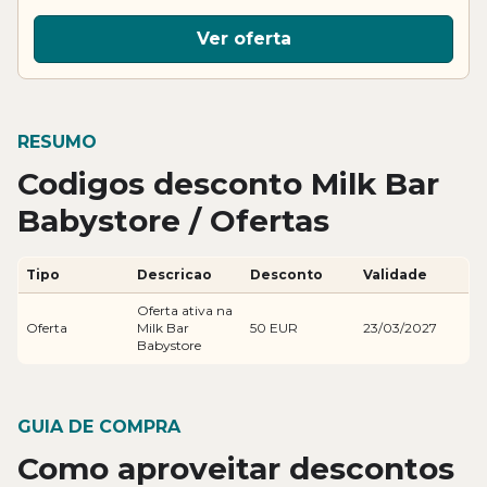
Ver oferta
RESUMO
Codigos desconto Milk Bar
Babystore / Ofertas
Tipo
Descricao
Desconto
Validade
Oferta ativa na
Oferta
Milk Bar
50 EUR
23/03/2027
Babystore
GUIA DE COMPRA
Como aproveitar descontos