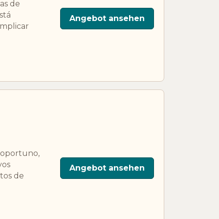
as de
stá
Angebot ansehen
omplicar
o oportuno,
vos
Angebot ansehen
ctos de