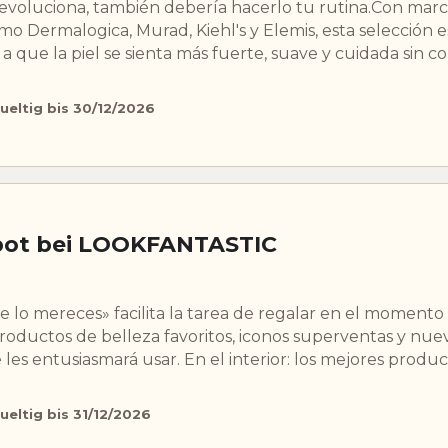
 evoluciona, también debería hacerlo tu rutina.Con marc
o Dermalogica, Murad, Kiehl's y Elemis, esta selección e
 que la piel se sienta más fuerte, suave y cuidada sin c
ueltig bis 30/12/2026
bot bei LOOKFANTASTIC
Te lo mereces» facilita la tarea de regalar en el moment
oductos de belleza favoritos, iconos superventas y nue
es entusiasmará usar. En el interior: los mejores produ
ueltig bis 31/12/2026