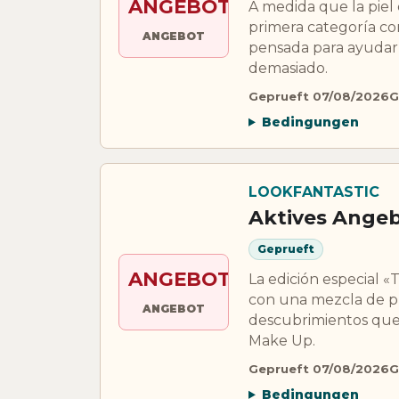
ANGEBOT
A medida que la piel
primera categoría com
ANGEBOT
pensada para ayudar a
demasiado.
Geprueft 07/08/2026
G
Bedingungen
LOOKFANTASTIC
Aktives Ange
Geprueft
ANGEBOT
La edición especial «
con una mezcla de pr
ANGEBOT
descubrimientos que l
Make Up.
Geprueft 07/08/2026
G
Bedingungen