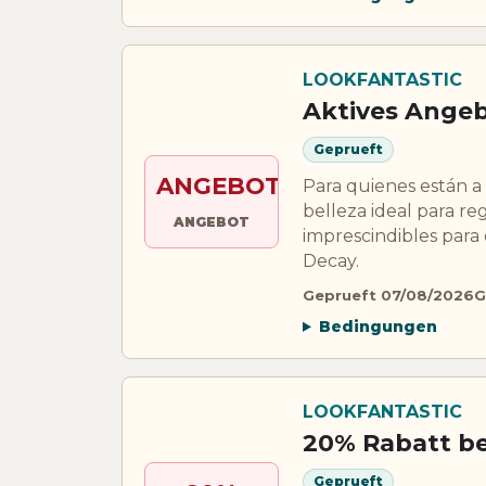
LOOKFANTASTIC
Aktives Ange
Geprueft
ANGEBOT
Para quienes están a t
belleza ideal para r
ANGEBOT
imprescindibles par
Decay.
Geprueft 07/08/2026
G
Bedingungen
LOOKFANTASTIC
20% Rabatt b
Geprueft