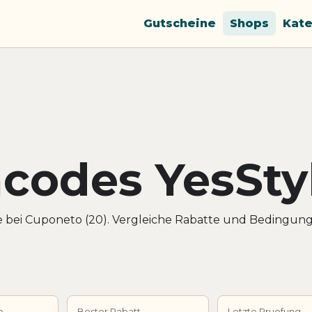
Gutscheine
Shops
Kate
codes YesSty
e bei Cuponeto (20). Vergleiche Rabatte und Bedingun
e
Bester Rabatt
Letzte Pruefung