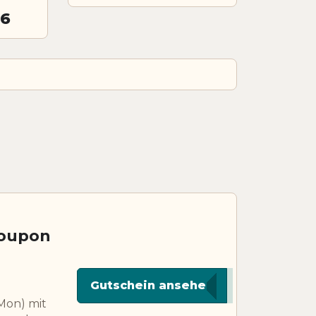
26
Coupon
*****BTS
Gutschein ansehen
 Mon) mit