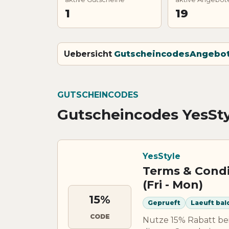
1
19
Uebersicht
Gutscheincodes
Angebo
GUTSCHEINCODES
Gutscheincodes YesSty
YesStyle
Terms & Condi
(Fri - Mon)
15%
Geprueft
Laeuft bal
CODE
Nutze 15% Rabatt bei 