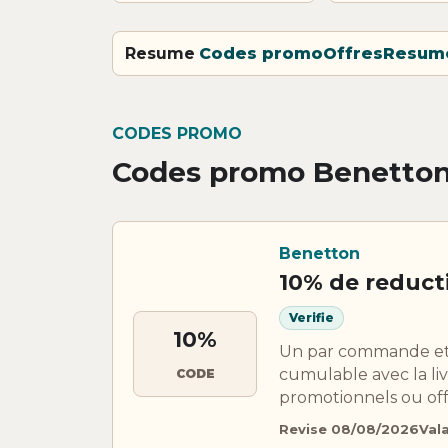
Resume
Codes promo
Offres
Resum
CODES PROMO
Codes promo Benetto
Benetton
10% de reduct
Verifie
10%
Un par commande et un
cumulable avec la li
CODE
promotionnels ou offr
Revise 08/08/2026
Val