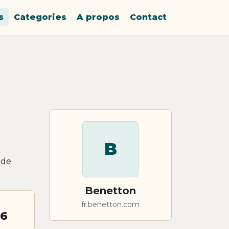
s
Categories
A propos
Contact
B
 de
Benetton
fr.benetton.com
26