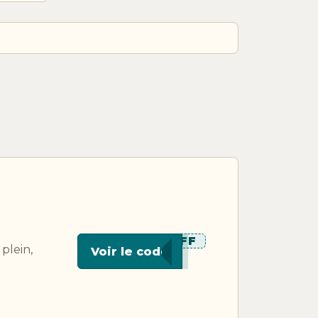
*****AFF
plein,
Voir le code