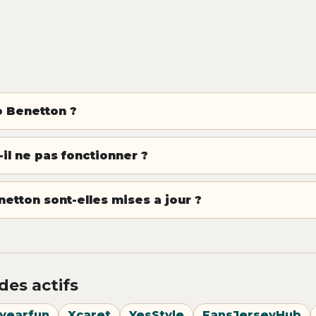
 Benetton ?
il ne pas fonctionner ?
netton sont-elles mises a jour ?
des actifs
yearfun
Xcaret
YesStyle
FansJerseyHub