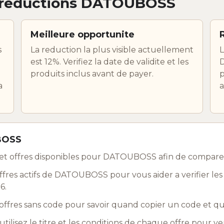
 reductions DATOUBOSS
Meilleure opportunite
s
La reduction la plus visible actuellement
L
est 12%. Verifiez la date de validite et les
produits inclus avant de payer.
p
a
a
UBOSS
et offres disponibles pour DATOUBOSS afin de compare
fres actifs de DATOUBOSS pour vous aider a verifier les
6.
ffres sans code pour savoir quand copier un code et q
utilisez le titre et les conditions de chaque offre pour ve