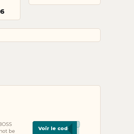
26
UBOSS
***J12
Voir le code
not be