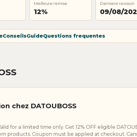
Meilleure remise
Derniere revision
12%
09/08/20
e
Conseils
Guide
Questions frequentes
OSS
tion chez DATOUBOSS
Valid for a limited time only. Get 12% OFF eligible DATO
em products. Coupon must be applied at checkout. Can