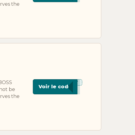
rves the
UBOSS
***HJT
Voir le code
not be
rves the