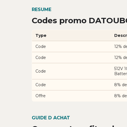
RESUME
Codes promo DATOUBO
Type
Descr
Code
12% d
Code
12% d
512V 
Code
Batter
Code
8% de
Offre
8% de
GUIDE D ACHAT