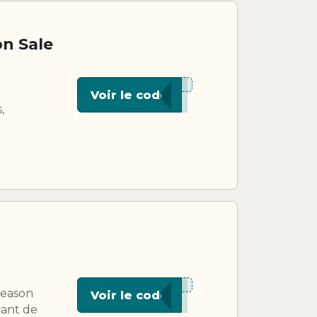
on Sale
***U10
Voir le code
,
***J08
season
Voir le code
vant de