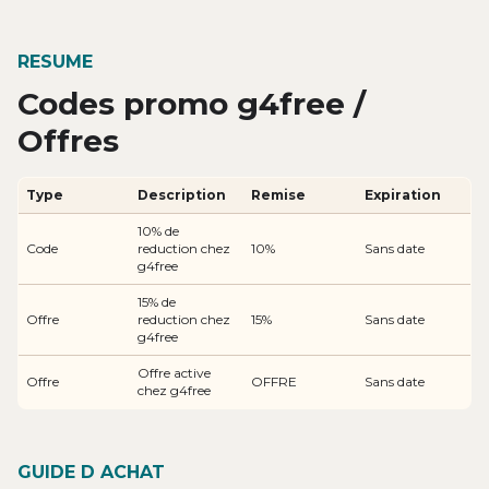
RESUME
Codes promo g4free /
Offres
Type
Description
Remise
Expiration
10% de
Code
reduction chez
10%
Sans date
g4free
15% de
Offre
reduction chez
15%
Sans date
g4free
Offre active
Offre
OFFRE
Sans date
chez g4free
GUIDE D ACHAT