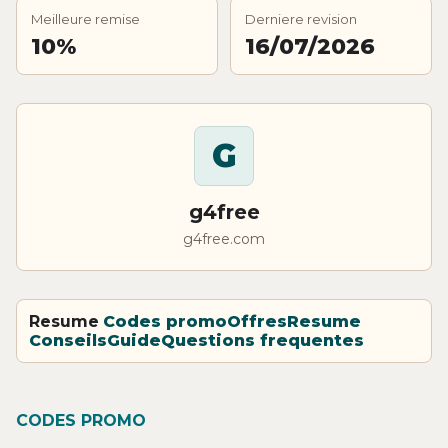
Meilleure remise
Derniere revision
10%
16/07/2026
G
g4free
g4free.com
Resume
Codes promo
Offres
Resume
Conseils
Guide
Questions frequentes
CODES PROMO