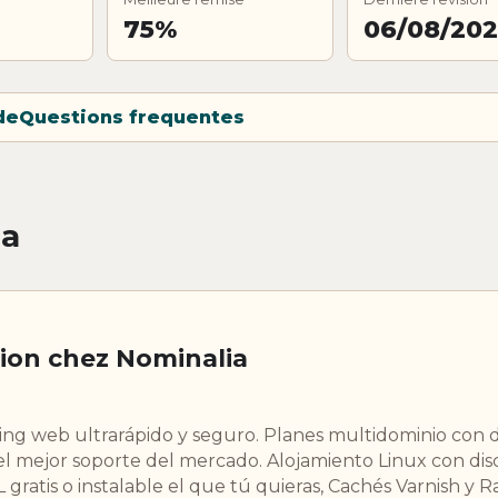
75%
06/08/20
de
Questions frequentes
ia
ion chez Nominalia
g web ultrarápido y seguro. Planes multidominio con d
el mejor soporte del mercado. Alojamiento Linux con di
 gratis o instalable el que tú quieras, Cachés Varnish y R