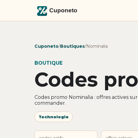
Cuponeto
/
Boutiques
/
Nominalia
BOUTIQUE
Codes pr
Codes promo Nominalia : offres actives su
commander.
Technologie
codes actifs
offres actives