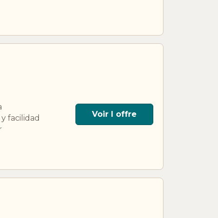
a
Voir l offre
y facilidad
r