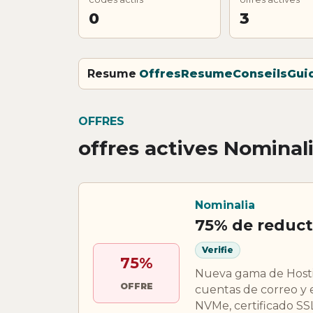
0
3
Resume
Offres
Resume
Conseils
Gui
OFFRES
offres actives Nominal
Nominalia
75% de reduct
Verifie
75%
Nueva gama de Hostin
OFFRE
cuentas de correo y 
NVMe, certificado SSL