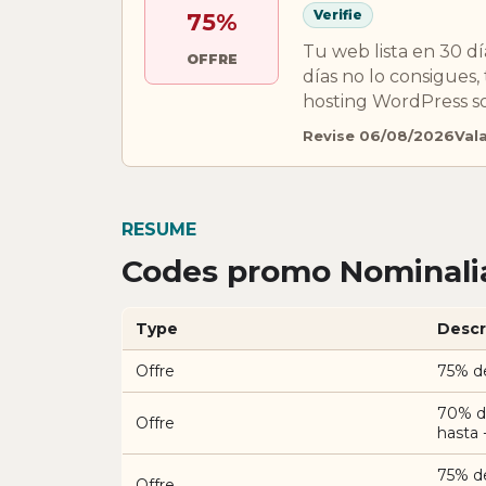
Verifie
75%
Tu web lista en 30 dí
OFFRE
días no lo consigues,
hosting WordPress so
Revise 06/08/2026
Val
RESUME
Codes promo Nominalia
Type
Descr
Offre
75% d
70% d
Offre
hasta
75% d
Offre