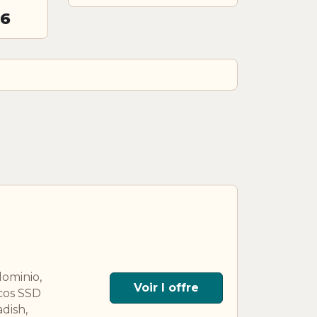
26
ominio,
Voir l offre
scos SSD
adish,