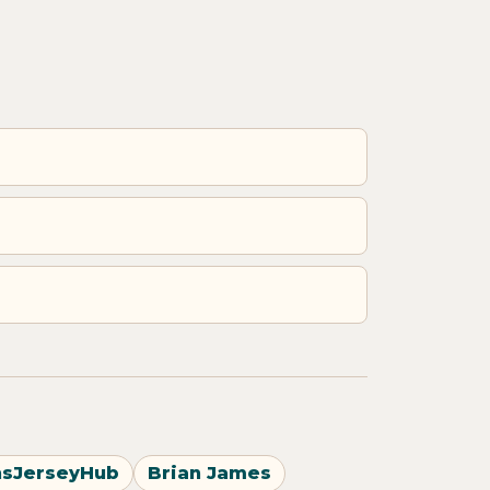
nsJerseyHub
Brian James