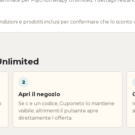
mate per Psychotherapy Unlimited. I dettagli restano n
ndizioni e prodotti inclusi per confermare che lo sconto 
Unlimited
2
Apri il negozio
o
Se c e un codice, Cuponeto lo mantiene
I
visibile; altrimenti il pulsante apre
s
direttamente l offerta.