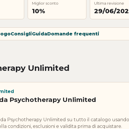
Miglior sconto
Ultima revisione
10%
29/06/20
logo
Consigli
Guida
Domande frequenti
herapy Unlimited
imited
 da Psychotherapy Unlimited
o da Psychotherapy Unlimited su tutto il catalogo usand
la condizioni, esclusioni e validita prima di acquistare.