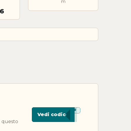
m
26
***OFF
Vedi codice
o questo