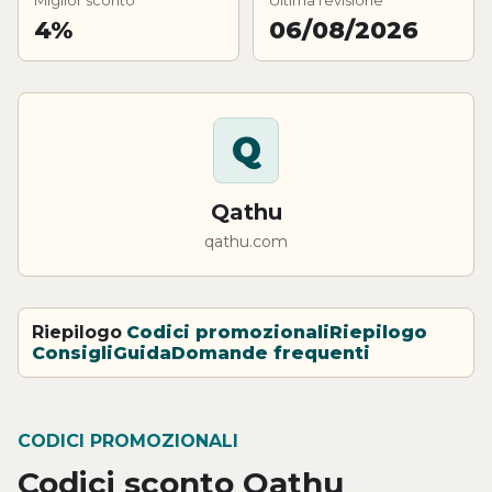
4%
06/08/2026
Q
Qathu
qathu.com
Riepilogo
Codici promozionali
Riepilogo
Consigli
Guida
Domande frequenti
CODICI PROMOZIONALI
Codici sconto Qathu