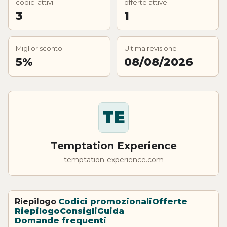
codici attivi
offerte attive
3
1
Miglior sconto
Ultima revisione
5%
08/08/2026
TE
Temptation Experience
temptation-experience.com
Riepilogo
Codici promozionali
Offerte
Riepilogo
Consigli
Guida
Domande frequenti