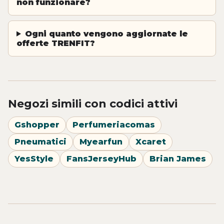
non funzionare?
Ogni quanto vengono aggiornate le
offerte TRENFIT?
Negozi simili con codici attivi
Gshopper
Perfumeriacomas
Pneumatici
Myearfun
Xcaret
YesStyle
FansJerseyHub
Brian James