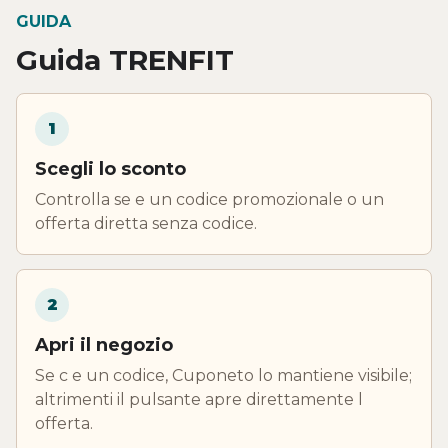
GUIDA
Guida TRENFIT
1
Scegli lo sconto
Controlla se e un codice promozionale o un
offerta diretta senza codice.
2
Apri il negozio
Se c e un codice, Cuponeto lo mantiene visibile;
altrimenti il pulsante apre direttamente l
offerta.