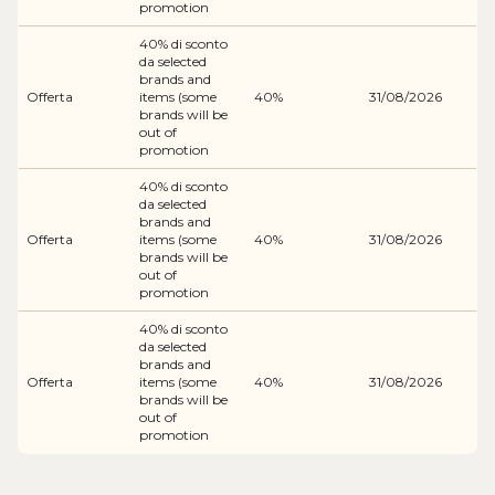
promotion
40% di sconto
da selected
brands and
Offerta
items (some
40%
31/08/2026
brands will be
out of
promotion
40% di sconto
da selected
brands and
Offerta
items (some
40%
31/08/2026
brands will be
out of
promotion
40% di sconto
da selected
brands and
Offerta
items (some
40%
31/08/2026
brands will be
out of
promotion