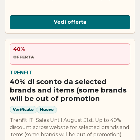
Vedi offerta
40%
OFFERTA
TRENFIT
40% di sconto da selected
brands and items (some brands
will be out of promotion
Verificato
Nuovo
Trenfit IT_Sales Until August 31st. Up to 40%
discount across website for selected brands and
items (some brands will be out of promotion)