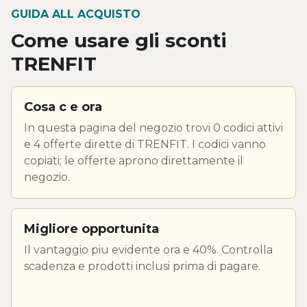
GUIDA ALL ACQUISTO
Come usare gli sconti
TRENFIT
Cosa c e ora
In questa pagina del negozio trovi 0 codici attivi
e 4 offerte dirette di TRENFIT. I codici vanno
copiati; le offerte aprono direttamente il
negozio.
Migliore opportunita
Il vantaggio piu evidente ora e 40%. Controlla
scadenza e prodotti inclusi prima di pagare.