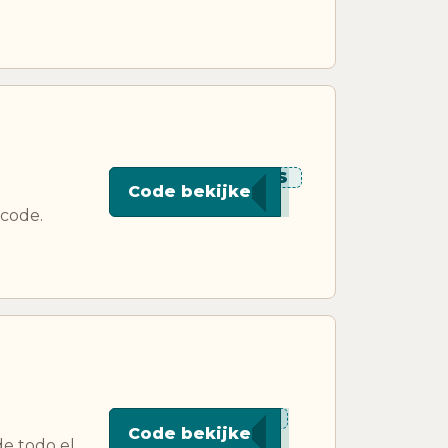
******RKS
Code bekijken
scode.
****ZOO
Code bekijken
de todo el