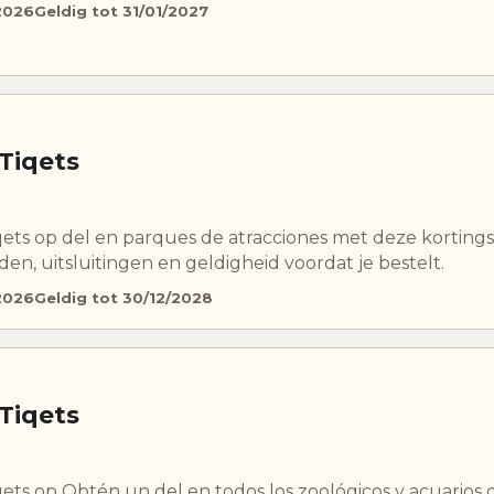
2026
Geldig tot 31/01/2027
 Tiqets
iqets op del en parques de atracciones met deze korting
en, uitsluitingen en geldigheid voordat je bestelt.
2026
Geldig tot 30/12/2028
 Tiqets
qets op Obtén un del en todos los zoológicos y acuarios 