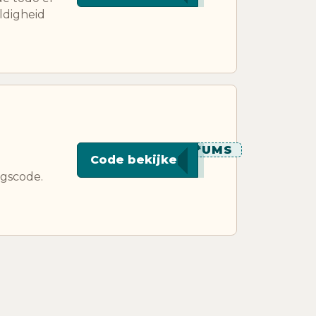
ldigheid
**********UMS
Code bekijken
ngscode.