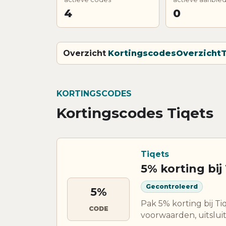
4
0
Overzicht
Kortingscodes
Overzicht
T
KORTINGSCODES
Kortingscodes Tiqets
Tiqets
5% korting bij
Gecontroleerd
5%
Pak 5% korting bij Ti
CODE
voorwaarden, uitsluit