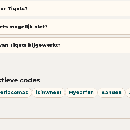
oor Tiqets?
ts mogelijk niet?
an Tiqets bijgewerkt?
ctieve codes
eriacomas
isinwheel
Myearfun
Banden