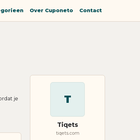
egorieen
Over Cuponeto
Contact
T
ordat je
Tiqets
tiqets.com