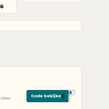
26
*******RS5
Code bekijken
roleer