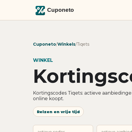
Cuponeto
/
Winkels
/
Tiqets
WINKEL
Kortingsc
Kortingscodes Tiqets: actieve aanbiedinge
online koopt.
Reizen en vrije tijd
actieve codes
actieve aanbie