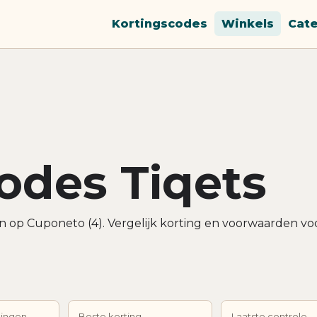
Kortingscodes
Winkels
Cat
odes Tiqets
n op Cuponeto (4). Vergelijk korting en voorwaarden vo
dingen
Beste korting
Laatste controle