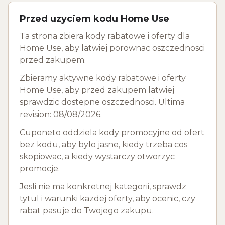
Przed uzyciem kodu Home Use
Ta strona zbiera kody rabatowe i oferty dla
Home Use, aby latwiej porownac oszczednosci
przed zakupem.
Zbieramy aktywne kody rabatowe i oferty
Home Use, aby przed zakupem latwiej
sprawdzic dostepne oszczednosci. Ultima
revision: 08/08/2026.
Cuponeto oddziela kody promocyjne od ofert
bez kodu, aby bylo jasne, kiedy trzeba cos
skopiowac, a kiedy wystarczy otworzyc
promocje.
Jesli nie ma konkretnej kategorii, sprawdz
tytul i warunki kazdej oferty, aby ocenic, czy
rabat pasuje do Twojego zakupu.