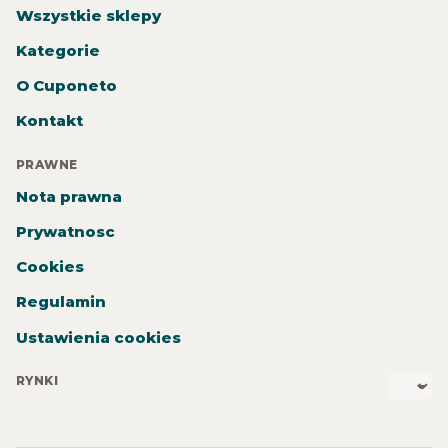
Wszystkie sklepy
Kategorie
O Cuponeto
Kontakt
PRAWNE
Nota prawna
Prywatnosc
Cookies
Regulamin
Ustawienia cookies
RYNKI