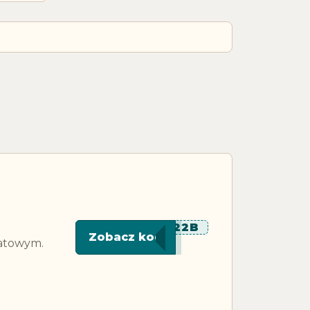
******22B
Zobacz kod
batowym.