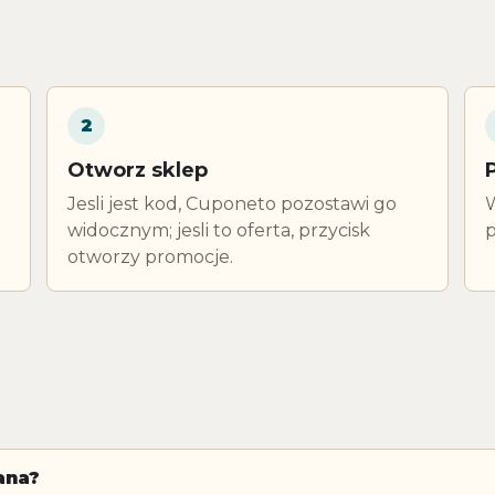
2
Otworz sklep
Jesli jest kod, Cuponeto pozostawi go
W
widocznym; jesli to oferta, przycisk
p
otworzy promocje.
ana?