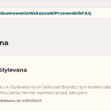
dsumowanie
Wskazowki
Przewodnik
FAQ
ana
Stylevana
batu w Stylevana na on Selected Brands z tym kodem ra
kluczenia i termin waznosci przed zakupem.
26
Wazne do 01/01/2027