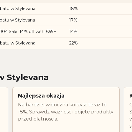
batu w Stylevana
18%
batu w Stylevana
17%
04 Sale: 14% off with €59+
14%
batu w Stylevana
22%
w Stylevana
Najlepsza okazja
Najbardziej widoczna korzysc teraz to
O
18%. Sprawdz waznosc i objete produkty
S
przed platnoscia.
w
s