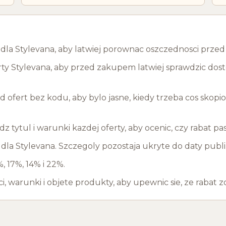
y dla Stylevana, aby latwiej porownac oszczednosci prz
ty Stylevana, aby przed zakupem latwiej sprawdzic doste
ofert bez kodu, aby bylo jasne, kiedy trzeba cos skopi
wdz tytul i warunki kazdej oferty, aby ocenic, czy rabat 
a Stylevana. Szczegoly pozostaja ukryte do daty publik
, 17%, 14% i 22%.
 warunki i objete produkty, aby upewnic sie, ze rabat zo