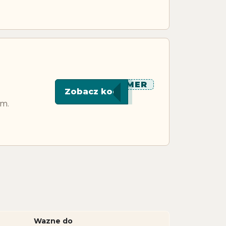
******MER
Zobacz kod
ym.
Wazne do