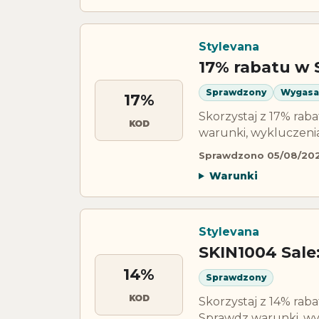
Stylevana
17% rabatu w 
Sprawdzony
Wygasa
17%
Skorzystaj z 17% ra
KOD
warunki, wykluczeni
Sprawdzono 05/08/20
Warunki
Stylevana
SKIN1004 Sale:
14%
Sprawdzony
KOD
Skorzystaj z 14% rab
Sprawdz warunki, wy