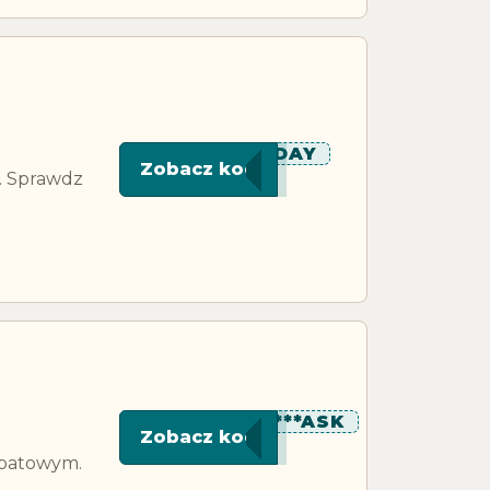
******DAY
Zobacz kod
. Sprawdz
*********ASK
Zobacz kod
abatowym.