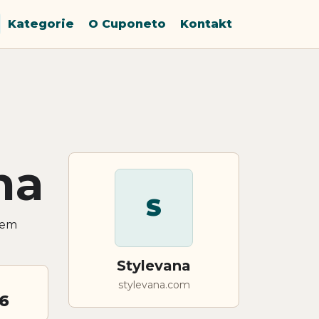
Kategorie
O Cuponeto
Kontakt
na
S
pem
Stylevana
stylevana.com
6