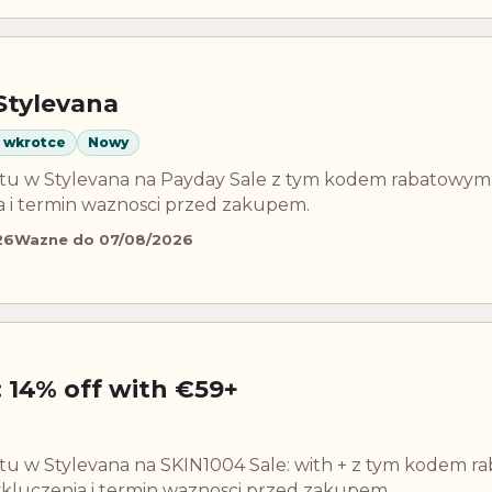
Stylevana
 wkrotce
Nowy
batu w Stylevana na Payday Sale z tym kodem rabatowym
a i termin waznosci przed zakupem.
26
Wazne do 07/08/2026
 14% off with €59+
atu w Stylevana na SKIN1004 Sale: with + z tym kodem r
kluczenia i termin waznosci przed zakupem.