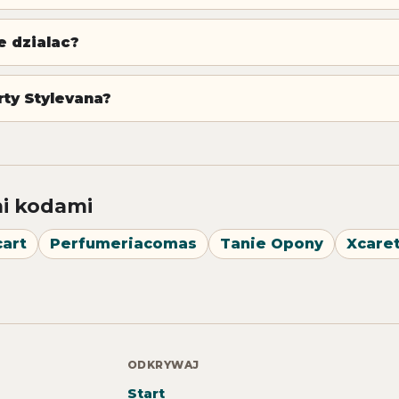
e dzialac?
rty Stylevana?
i kodami
art
Perfumeriacomas
Tanie Opony
Xcare
ODKRYWAJ
Start