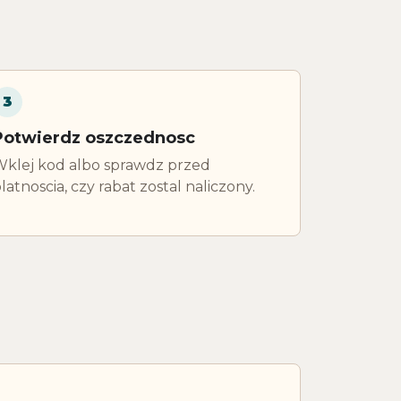
3
Potwierdz oszczednosc
klej kod albo sprawdz przed
latnoscia, czy rabat zostal naliczony.